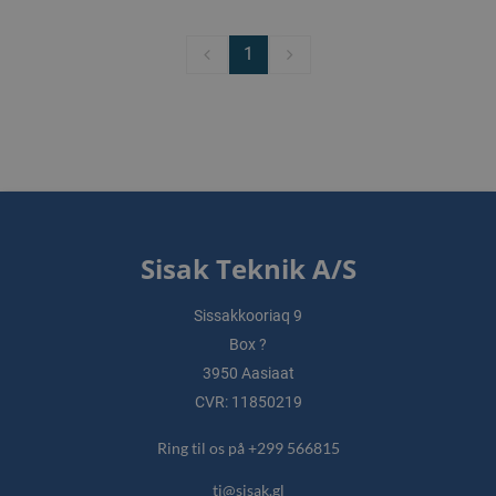
1
Sisak Teknik A/S
Sissakkooriaq 9
Box ?
3950 Aasiaat
CVR: 11850219
Ring til os på +299 566815
tj@sisak.gl