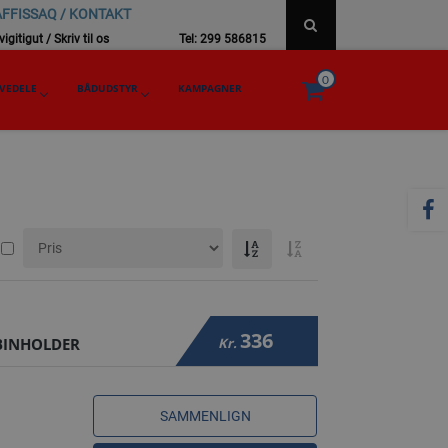
FFISSAQ / KONTAKT
igitigut / Skriv til os
Tel: 299 586815
0
VEDELE
BÅDUDSTYR
KAMPAGNER
336
BINHOLDER
Kr.
SAMMENLIGN