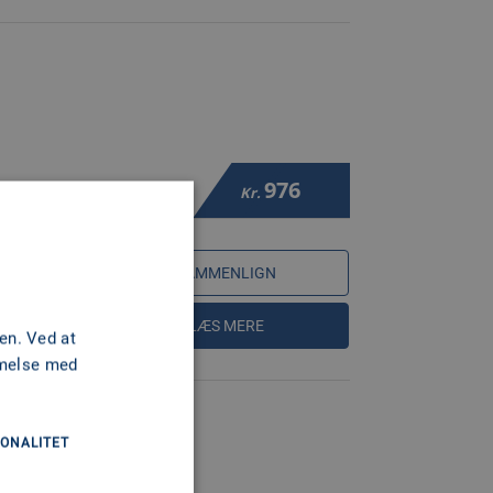
976
MERCURY)
Kr.
SAMMENLIGN
LÆS MERE
en. Ved at
mmelse med
ONALITET