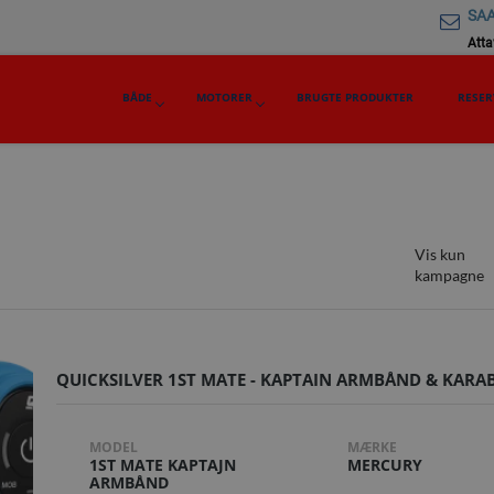
SAA
Attav
BÅDE
MOTORER
BRUGTE PRODUKTER
RESER
Vis kun
kampagne
QUICKSILVER 1ST MATE - KAPTAIN ARMBÅND & KARA
MODEL
MÆRKE
1ST MATE KAPTAJN
MERCURY
ARMBÅND