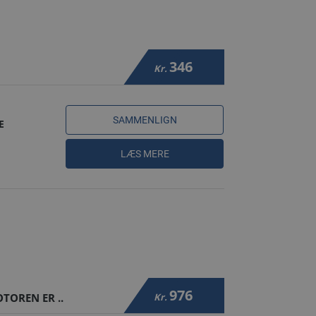
346
Kr.
SAMMENLIGN
E
LÆS MERE
976
TOREN ER ..
Kr.