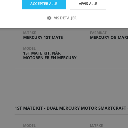
ACCEPTER ALLE
AFVIS ALLE
1ST MATE KIT (NÅR DER BENYTTES MERCURY MOTOR)
VIS DETALJER
MÆRKE
FABRIKAT
MERCURY 1ST MATE
MERCURY OG MAR
MODEL
1ST MATE KIT, NÅR
MOTOREN ER EN MERCURY
1ST MATE KIT - DUAL MERCURY MOTOR SMARTCRAFT 
MODEL
MÆRKE