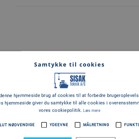
PASSAGER FOB KIT (SORT, TIL ANDRE MOTORER END 
Samtykke til cookies
MODEL
MÆRKE
1ST MATE PASSAGER
MERCURY
FABRIKAT
 denne hjemmeside brug af cookies til at forbedre brugeroplevels
0
es hjemmeside giver du samtykke til alle cookies i overensste
vores cookiepolitik.
Læs mere
LUT NØDVENDIGE
YDEEVNE
MÅLRETNING
FUNKTI