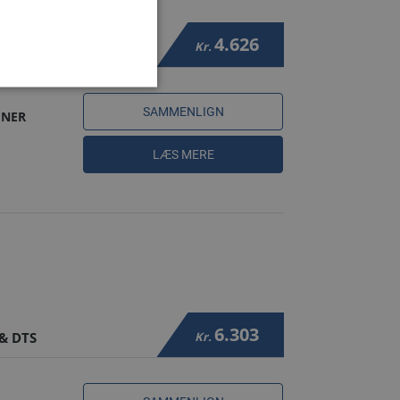
4.626
Kr.
SAMMENLIGN
INER
LÆS MERE
6.303
& DTS
Kr.