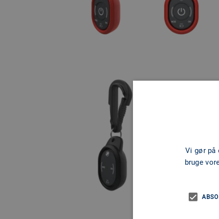
Vi gør på
bruge vor
ABSO