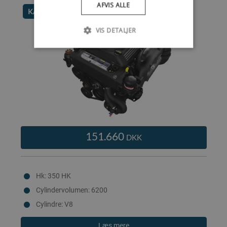
AFVIS ALLE
KAMPAGNEPRIS
VIS DETALJER
151.660
DKK
Hk: 350 HK
Cylindervolumen: 6200
Cylindre: V8
Læs mere