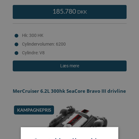
185.780
DKK
Hk: 300 HK
Cylindervolumen: 6200
Cylindre: V8
Læs mere
MerCruiser 6.2L 300hk SeaCore Bravo III drivline
KAMPAGNEPRIS