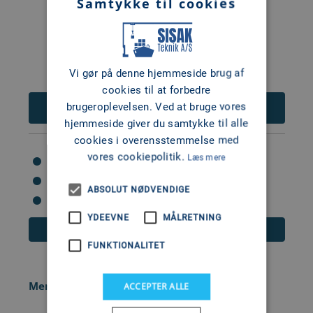
Samtykke til cookies
Vi gør på denne hjemmeside brug af
cookies til at forbedre
187.355
brugeroplevelsen. Ved at bruge vores
DKK
hjemmeside giver du samtykke til alle
cookies i overensstemmelse med
vores cookiepolitik.
Læs mere
Hk: 300 HK
Cylindervolumen: 6200
ABSOLUT NØDVENDIGE
Cylindre: V8
YDEEVNE
MÅLRETNING
Læs mere
FUNKTIONALITET
MerCruiser 6.2L 350hk Bobtail+B transom
ACCEPTER ALLE