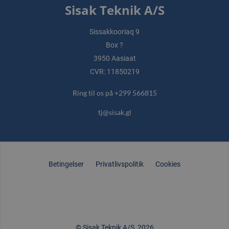
Sisak Teknik A/S
Sissakkooriaq 9
Box ?
3950 Aasiaat
CVR: 11850219
Ring til os på +299 566815
tj@sisak.gl
Betingelser
Privatlivspolitik
Cookies
© Sisak Teknik A/S, 2026