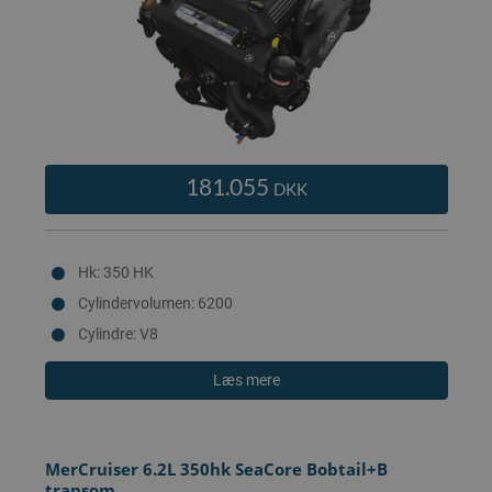
181.055
DKK
Hk: 350 HK
Cylindervolumen: 6200
Cylindre: V8
Læs mere
MerCruiser 6.2L 350hk SeaCore Bobtail+B
transom