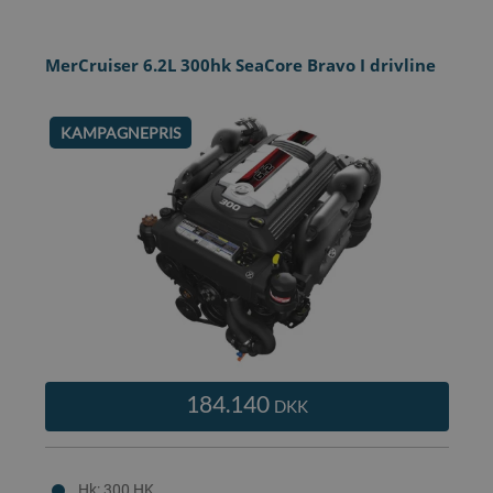
MerCruiser 6.2L 300hk SeaCore Bravo I drivline
KAMPAGNEPRIS
184.140
DKK
Hk: 300 HK