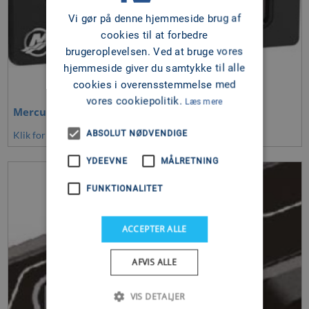
Vi gør på denne hjemmeside brug af
cookies til at forbedre
brugeroplevelsen. Ved at bruge vores
hjemmeside giver du samtykke til alle
cookies i overensstemmelse med
vores cookiepolitik.
Læs mere
Mercury Active Trim
ABSOLUT NØDVENDIGE
Klik for at se mere
YDEEVNE
MÅLRETNING
FUNKTIONALITET
ACCEPTER ALLE
AFVIS ALLE
VIS DETALJER