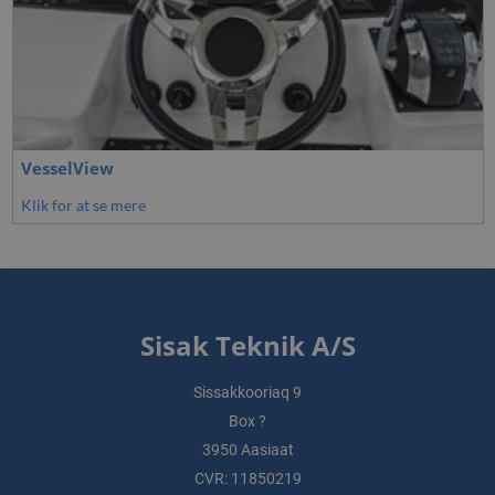
VesselView
Klik for at se mere
Sisak Teknik A/S
Sissakkooriaq 9
Box ?
3950 Aasiaat
CVR: 11850219