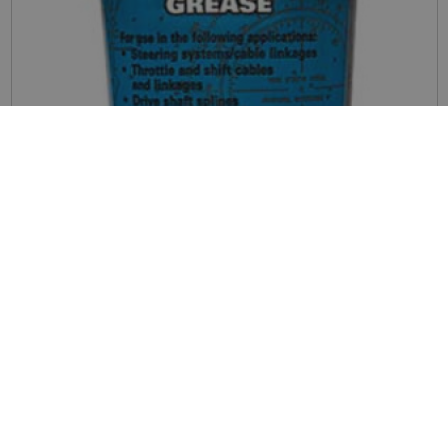
Smøremiddel
Klik for at se mere
Sisak Teknik A/S
Sissakkooriaq 9
Box ?
3950 Aasiaat
CVR: 11850219