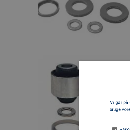
Vi gør på
bruge vor
ABSO