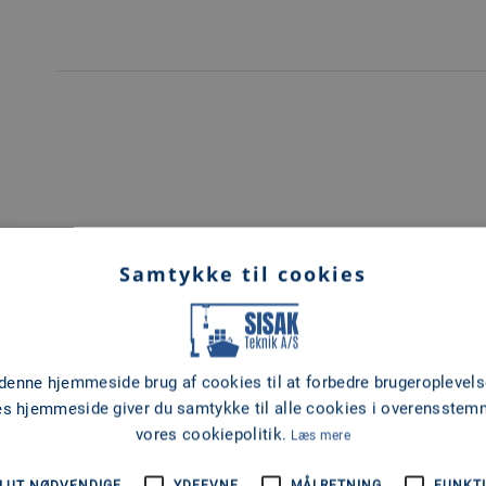
TRANSOM GUMMIBØSNING BRAVO - HEAVY DUTY - O
Samtykke til cookies
 denne hjemmeside brug af cookies til at forbedre brugeroplevels
es hjemmeside giver du samtykke til alle cookies i overensste
vores cookiepolitik.
Læs mere
LUT NØDVENDIGE
YDEEVNE
MÅLRETNING
FUNKTI