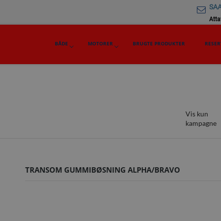
SAA
Attav
BÅDE
MOTORER
BRUGTE PRODUKTER
RESER
Vis kun
kampagne
TRANSOM GUMMIBØSNING ALPHA/BRAVO