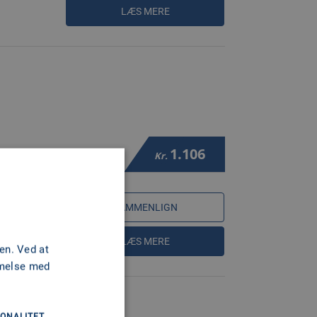
LÆS MERE
1.106
VER 350HK
Kr.
SAMMENLIGN
LÆS MERE
en. Ved at
mmelse med
ONALITET