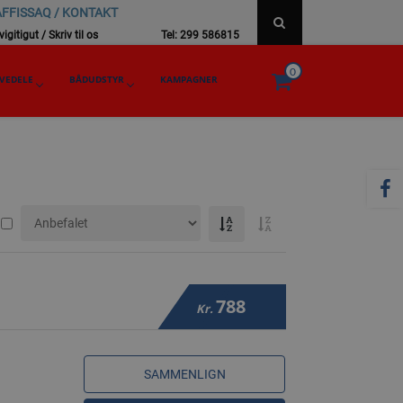
FFISSAQ / KONTAKT
igitigut / Skriv til os
Tel: 299 586815
0
VEDELE
BÅDUDSTYR
KAMPAGNER
788
Kr.
SAMMENLIGN