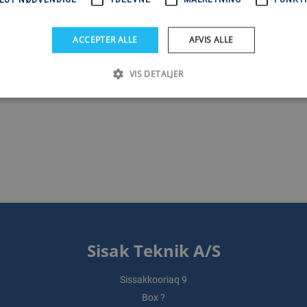
ACCEPTER ALLE
AFVIS ALLE
1
VIS DETALJER
Sisak Teknik A/S
Sissakkooriaq 9
Box ?